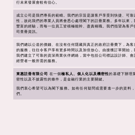
行未來發展會較有信心。
成立公司是我們專長的範疇。我們的宗旨是讓客戶享受到快捷、可靠
性，故此我們的專業人員將會悉心處理閣下的註冊業務。多年以來，
豐富的經驗，而每一位員工皆積極能幹、盡責稱職。我們指望為客戶
司查冊資訊。
我們總以公道的價錢、在沒有任何隱藏與真正的政府註冊費下，為客
的服務，往往令客戶享有更多時間以及加倍放心。由接獲訂單開始，
我們建立了可靠的資深商業伙伴網絡，當中包括公司標誌設計師、會
經營者一般所需的服務。
東惠註冊有限公司
在一個
極私人、個人化以及機密性
的基礎下辦理
密性以及不披露性的條件，是金融行業的主要關鍵。
我們衷心希望可以為閣下服務。如有任何疑問或需要進一步的資料，
們。